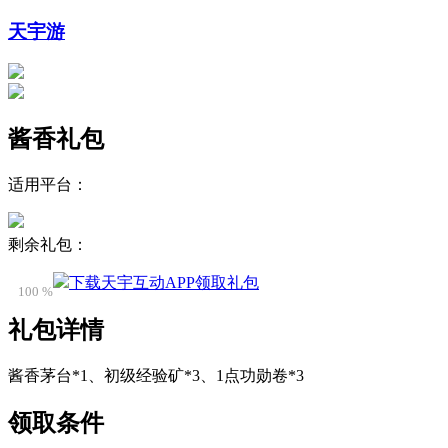
天宇游
酱香礼包
适用平台：
剩余礼包：
下载天宇互动APP领取礼包
100 %
礼包详情
酱香茅台*1、初级经验矿*3、1点功勋卷*3
领取条件