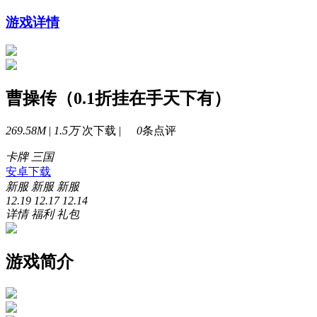
游戏详情
曹操传（0.1折挂在手天下有）
269.58M
|
1.5万
次下载 |
0
条点评
卡牌
三国
安卓下载
新服
新服
新服
12.19
12.17
12.14
详情
福利
礼包
游戏简介